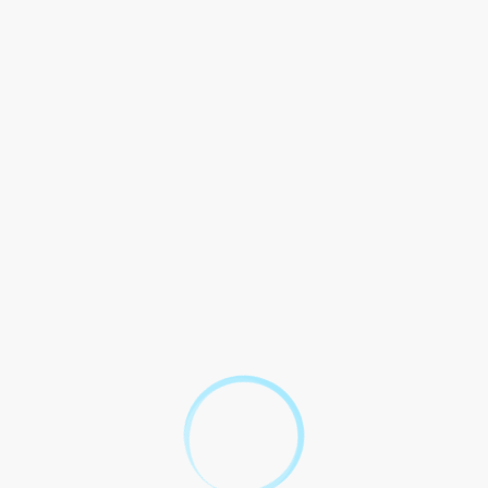
Email
*
Sujet
*
Message
Envoyez