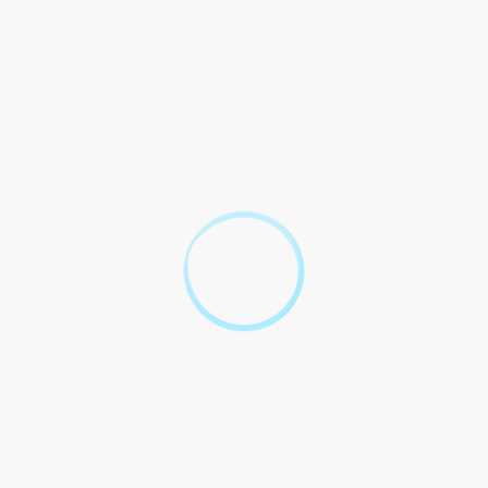
ble>
riable>
iable>, déclare exploiter un débit temporaire de boissons pour vendr
oire ou de l'exposition</Variable> organisée par <Variable>Nom de l'o
e>.
de la buvette est <Variable>Prénom, Nom du tenancier (ou moi-même
aire général de la foire / de l'exposition.
ement complémentaire que vous jugerez utile.
e, l'assurance de ma considération distinguée.
dent ou le Secrétaire) <Variable>Prénom, Nom et signature</Variable>
 l'association), <Variable>Prénom, Nom et signature</Variable>