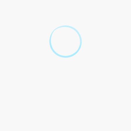
Tout replier
Tout déplier
Vérifier si vous devez faire une DAACT
Préparer les documents à fournir
Effectuer votre demande
Attendre la réponse de la mairie
Obtenir une attestation de non contestation si
vous le souhaitez