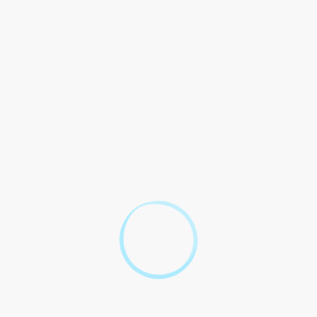
span>, elle ne doit pas être confondue avec la <a href="http://ww
eaux ou de commerces (TCB-IDF)</a>, qui est versée en une seule fo
nt>er</Exposant> janvier 2023</span>, une nouvelle <a href="http
x en région PACA</a> est due dans les départements des Bouches-d