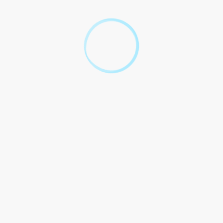
Tout replier
Tout déplier
Qu'est-ce que la taxe d'aménagement ?
Comment est calculée la taxe d'aménagement ?
Quels abattements et exonérations de la taxe
d'aménagement ?
Comment déclarer et payer votre taxe
d'aménagement ?
Textes de référence
Services en ligne et formulaires