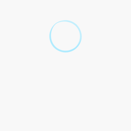
contributions
Paiement des cotisations et contributions
sociales
Remboursement des dépenses de santé
Radiation
Textes de référence
Services en ligne et formulaires