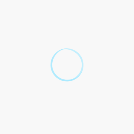
À partir de 2016
En 2015
Avant 2015
Tout replier
Tout déplier
Votre entreprise est-elle située en ZFU ?
Quelle entreprise est concernée par
l'exonération sur les bénéfices ?
Conditions liées à l'embauche de salariés
Montant et durée de l'exonération