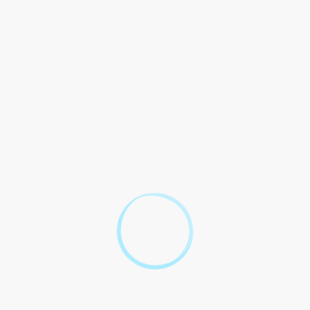
quez des <span class="miseenevidence">sanctions</span> pénales e
alité ?
 ?
?