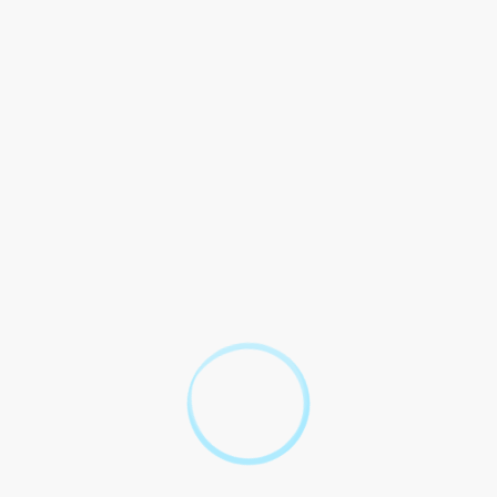
ions ? Quand y a-t-il changement de destination ? Avant de faire vot
estination ?
stinations et de sous-destinations ?
e destination d'un bâtiment ?
r être autorisé à changer la destination d'un bâtime