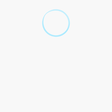
marché
3. Votre idée doit être confrontée aux autres
4. Votre idée doit apporter un « plus » par
rapport aux autres
5. Votre idée doit être correctement mise en
œuvre
En résumé
Services en ligne et formulaires