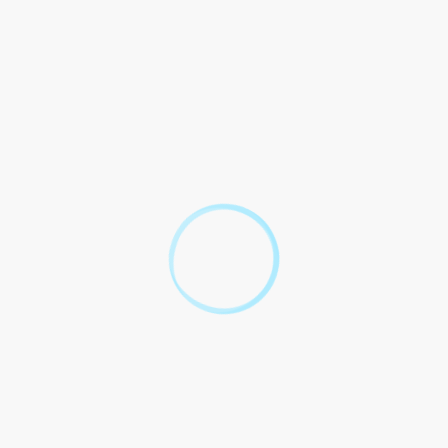
span> ?
span> votre projet ? Quels sont les <span class="miseenevidence
us accompagner</span> selon votre projet et de votre secteur d'act
 carbone