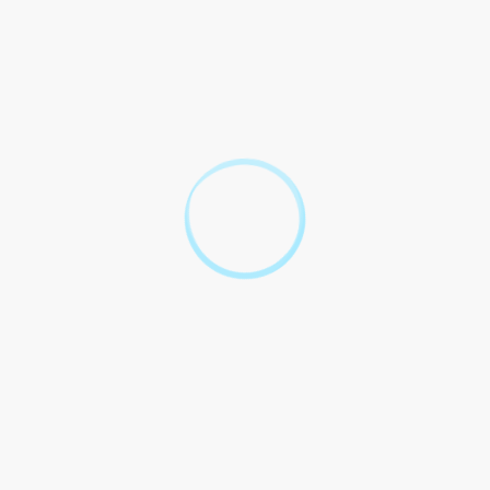
Qui est concerné par une convention collective
?
Comment déterminer sa convention collective ?
Quel est le champ d'application d'une
convention collective ?
Quelle est la durée de validité d'une convention
collective ?
Est-ce qu'un employeur doit appliquer une
convention collective ?
Comment sont informés les salariés sur la
convention collective applicable ?