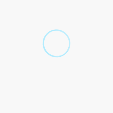
Conditions pour qu'une candidature soit examinée
Sous-traitance ou co-traitance
Échanges entre l'acheteur et les candidats
Choix du titulaire d'un marché public
Rejet d'une offre
Révision du prix
Paiement d'un marché public
Intérêts moratoires
Règlement amiable
Questions ? Réponses !
Qu'est-ce qu'un marché public ?
Comment obtenir une attestation fiscale ou sociale
?