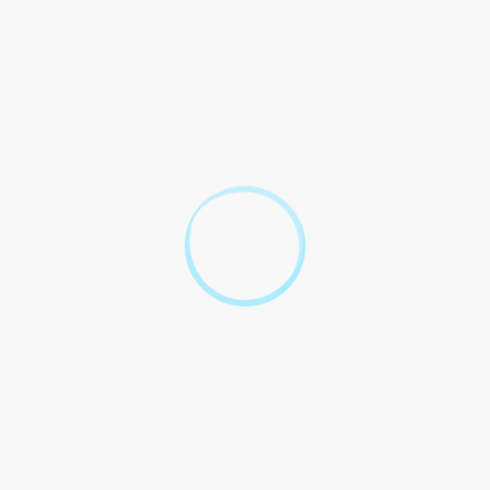
Simulateur
Calculer le montant de l'indemnité
de rupture conventionnelle
(Simulateur)
Vérifié le 14/03/2023 - Direction de l'information légale et administrative
(Première ministre)
Pour toute explication, consulter les
fiches pratiques :