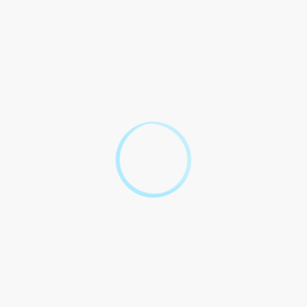
travail ?
Comment se calcule l'ancienneté pour
l'obtention de la médaille d'honneur du travail ?
Combien d'échelons comporte la médaille
d'honneur du travail ?
Comment demander la médaille d'honneur du
travail ?
Quand faire la demande pour obtenir la médaille
d'honneur du travail ?
Remise de la médaille d'honneur du travail : où
l'acheter la décoration ?