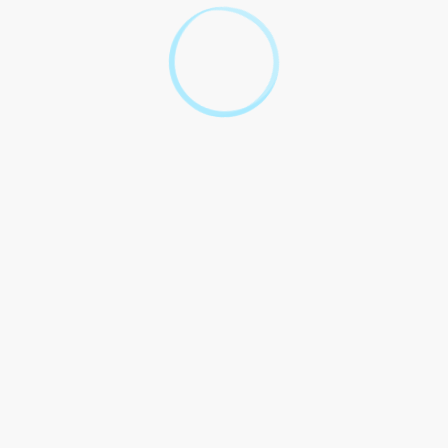
déduits de la plus-value ?
Quels sont l'impôt et les prélèvements sociaux à
payer sur la plus-value ?
Comment déclarer la plus-value réalisée ?
Textes de référence
Services en ligne et formulaires
Questions ? Réponses !
Vente immobilière : quelles sont les obligations de