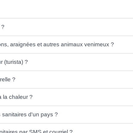
 ?
ions, araignées et autres animaux venimeux ?
 (turista) ?
elle ?
à la chaleur ?
s sanitaires d'un pays ?
itaires par SMS et courriel ?