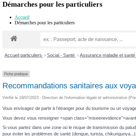
Démarches pour les particuliers
mobile
descktop
Accueil
Démarches pour les particuliers
Accueil particuliers
Social - Santé
Assurance maladie et santé 
>
>
Fiche pratique
Recommandations sanitaires aux voy
Vérifié le 19/07/2023 - Direction de l'information légale et administrative (Pr
Vous envisagez de partir à l'étranger pour du tourisme ou un voyag
Vous devez vous renseigner <span class="miseenevidence">avant vo
Si vous partez dans une zone où le risque de transmission du paludi
pour éviter les problèmes de santé (dengue, turista, chikungunya...)