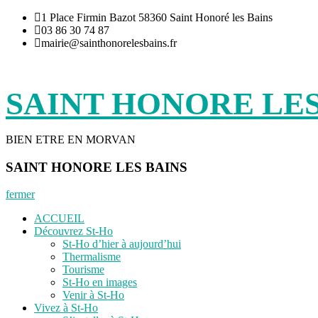
Aller
1 Place Firmin Bazot 58360 Saint Honoré les Bains
au
03 86 30 74 87
contenu
mairie@sainthonorelesbains.fr
SAINT HONORE LES
BIEN ETRE EN MORVAN
SAINT HONORE LES BAINS
fermer
ACCUEIL
Découvrez St-Ho
St-Ho d’hier à aujourd’hui
Thermalisme
Tourisme
St-Ho en images
Venir à St-Ho
Vivez à St-Ho