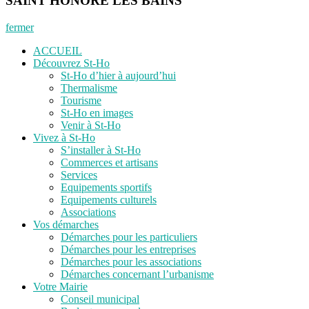
SAINT HONORE LES BAINS
fermer
ACCUEIL
Découvrez St-Ho
St-Ho d’hier à aujourd’hui
Thermalisme
Tourisme
St-Ho en images
Venir à St-Ho
Vivez à St-Ho
S’installer à St-Ho
Commerces et artisans
Services
Equipements sportifs
Equipements culturels
Associations
Vos démarches
Démarches pour les particuliers
Démarches pour les entreprises
Démarches pour les associations
Démarches concernant l’urbanisme
Votre Mairie
Conseil municipal