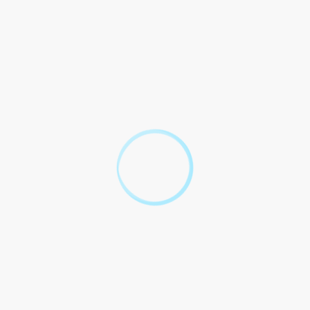
pour circuler en scooter de moins de 50 cm3 ?
Question-réponse
Quels documents faut-il pour
circuler en scooter de moins de 50
cm3 ?
Vérifié le 22/02/2022 - Direction de l'information légale et administrative
(Première ministre)
Pour rouler avec un 2 roues de moins de 50 cm3 (scooter,
cyclomoteur...), il faut avoir au moins 14 ans. En cas de
contrôle, vous devez présenter une pièce d'identité et les
documents qui prouvent que l'engin est immatriculé et d'assuré.
Si vous êtes né après 1987, vous devez en plus avoir le brevet
de sécurité routière (BSR) ou le permis de conduire.
Vous êtes né avant le 1er janvier 1988