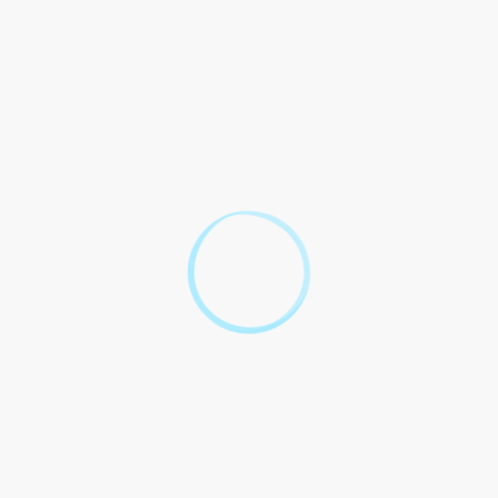
service public ou au sein d'une association.
Nous vous présentons les informations à connaître.
Tout replier
Tout déplier
Qu'est-ce que le TIG ?
Qui peut faire l'objet d'un TIG ?
Pour quels délits peut-on être condamné à un
TIG ?
Qui décide de la mise en place du TIG ?
Quels sont les différents types de travaux ?
Quelles sont les obligations liées au TIG ?