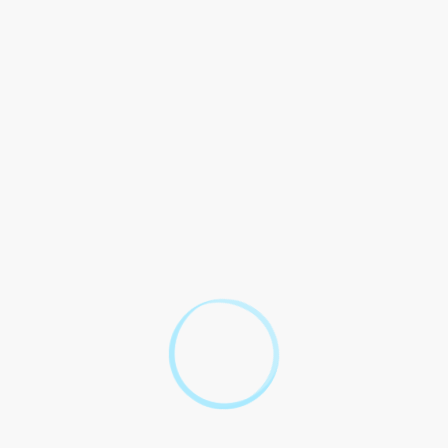
raite ?
aite ?