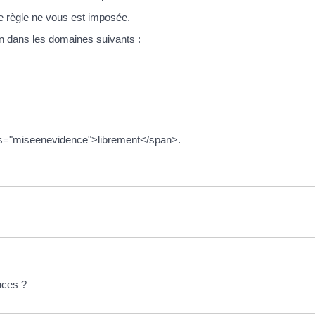
e règle ne vous est imposée.
n dans les domaines suivants :
ass="miseenevidence">librement</span>.
nces ?