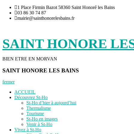
Aller
1 Place Firmin Bazot 58360 Saint Honoré les Bains
au
03 86 30 74 87
contenu
mairie@sainthonorelesbains.fr
SAINT HONORE LES
BIEN ETRE EN MORVAN
SAINT HONORE LES BAINS
fermer
ACCUEIL
Découvrez St-Ho
St-Ho d’hier à aujourd’hui
Thermalisme
Tourisme
St-Ho en images
Venir à St-Ho
Vivez à St-Ho