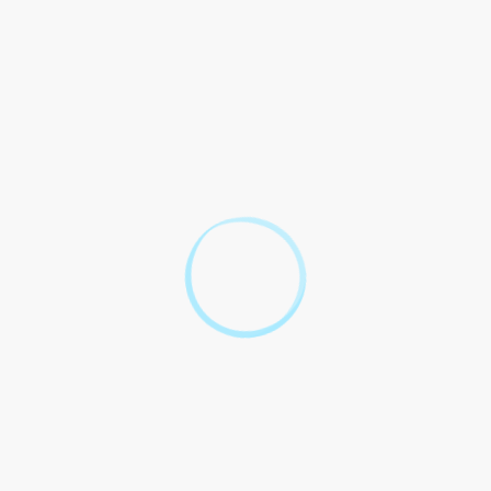
t de travail ?
de suspension de votre contrat de travail ?
dant la suspension de votre contrat de travail ?
oits aux congés payés pendant la suspension de votr
nsion de votre contrat de travail ?
 suspension de votre contrat de travail ?