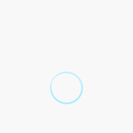
e sur un livret A ?
 du livret A?
ivret A ?
is aux impôts ?
A ?
t A dans une autre banque ?