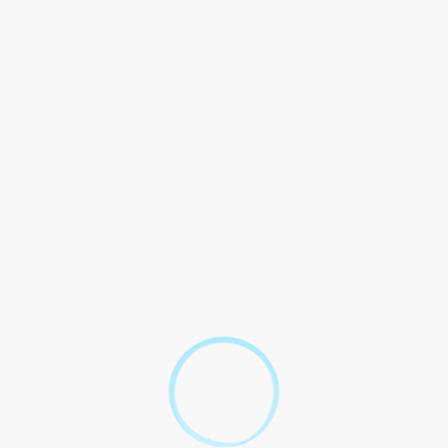
auto : comment ça marche ?
Question-réponse
Franchise d'assurance auto :
comment ça marche ?
Vérifié le 14/03/2022 - Direction de l'information légale et administrative
(Première ministre)
Si vous avez un sinistre avec votre voiture, il est possible que
l'assurance ne vous rembourse pas la totalité des dégâts subis.
La somme qui reste à votre charge après l'indemnisation de
l'assureur s'appelle la <span
class="expression">franchise</span>. Pour que l'assureur
vous applique la franchise, il faut que cela soit prévu par le le
contrat d'assurance. Il y a plusieurs sortes de franchises. Le
contrat doit préciser, pour chaque situation, le type de franchise
qui s'applique.