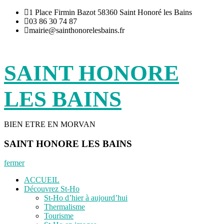
Aller
1 Place Firmin Bazot 58360 Saint Honoré les Bains
au
03 86 30 74 87
contenu
mairie@sainthonorelesbains.fr
SAINT HONORE
LES BAINS
BIEN ETRE EN MORVAN
SAINT HONORE LES BAINS
fermer
ACCUEIL
Découvrez St-Ho
St-Ho d’hier à aujourd’hui
Thermalisme
Tourisme