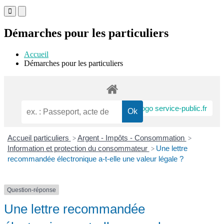
formulaire
de
Menu
Menu
recherche
principal
principal
pour
pour
Démarches pour les particuliers
mobile
descktop
Accueil
Démarches pour les particuliers
Accueil particuliers
Argent - Impôts - Consommation
>
>
Information et protection du consommateur
Une lettre
>
recommandée électronique a-t-elle une valeur légale ?
Question-réponse
Une lettre recommandée