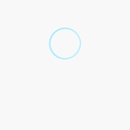
Soit <a href="http://www.st-
honore-les-bains.com/demarches-
pour-les-particuliers/?
xml=F1280">ALS</a>
Avoir une
<a href="http://www.st-honore-les-
complémentaire santé
bains.com/demarches-pour-les-
(mutuelle)
particuliers/?
xml=F10027">Complémentaire santé
solidaire (CSS)</a>
Payer une personne
<a href="http://www.st-honore-les-
pour faire les tâches
bains.com/demarches-pour-les-
ménagères
particuliers/?xml=F245">Aide
ménagère</a>