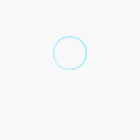
Logement habité par un locataire
Logement habité par son propriétaire (copropriété)
Tout replier
Tout déplier
Comment mesurer la température du logement ?
À quelle température un chauffage est-il
considéré comme insuffisant ?
Quel recours en cas de chauffage insuffisant ou
trop élevé ?
Quelle est la température réglementaire d'un
logement ?