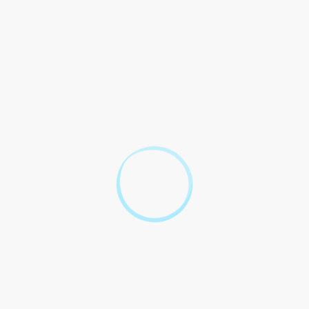
séjour peut-il faire venir sa famille en France ?
Question-réponse
Un étranger sans titre de séjour
peut-il faire venir sa famille en
France ?
Vérifié le 08/03/2022 - Direction de l'information légale et administrative
(Première ministre)
Vous êtes étranger non européen
Vous êtes citoyen de l'UE, l'EEE ou Suisse
Textes de référence