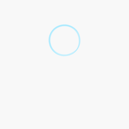
nsemble resté inoccupé 18 mois et plus ?
n logement ?
 ?