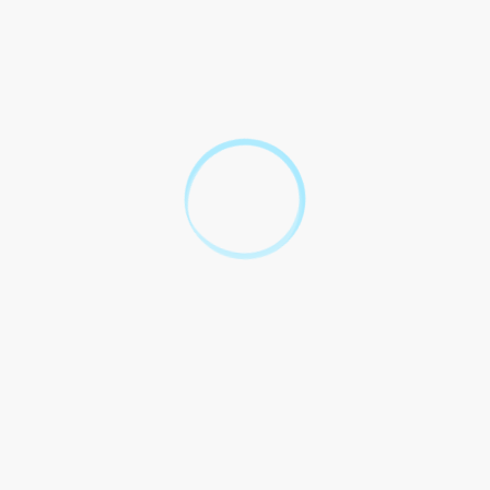
Province
Outre-mer
Tout replier
Tout déplier
Quels sont les revenus à ne pas dépasser pour
obtenir un logement social ?
Comment remplir le dossier de demande de
logement social ?
Quel est le délai d'attente pour obtenir un
logement social ?