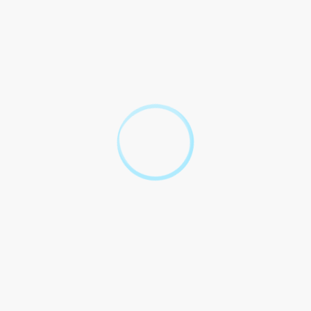
Usage du logement
Travaux et jouissance des 
Entretien et réparations
n logement en cours de location ?
ue doit faire le locataire ?
?
 logement ?