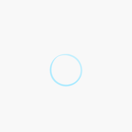
Thème
Transports - Mobilité
Vérifié le 12/07/2022 - Direction de l'information légale et administrative
(Première ministre)
Carte grise
Permis de conduire
Infractions routières
Contrôle technique
Mesures antipollution
Conduire en France avec un permis étranger
Conduire à l'étranger
Voyage en avion
Cartes de transport
Et aussi