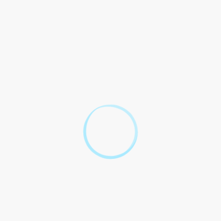
Indemnités horaires pour 
Garantie individuelle du po
Aide sociale
Prise en charge des fr
Transport domicile-travail
Frais de déplacement
Changement de résidence 
de la hausse CSG ?
rser un trop-perçu de rémunération ?