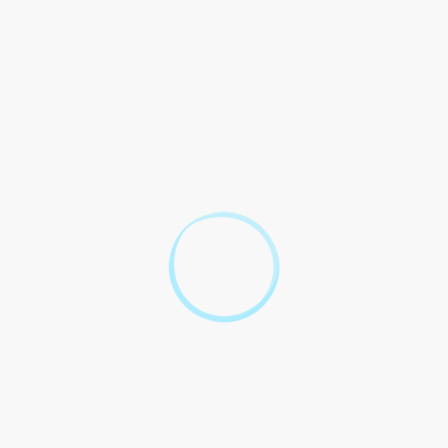
iable>
ée avec <a href="http://www.st-honore-les-bains.com/demarches-p
</Variable> / <Variable>Qualité</Variable>,
gé sabbatique, dans le respect des dispositions légales en vigueur.
<Variable>date</Variable>, pour une durée de <Variable>durée envisa
treprise aura lieu le <Variable>date</Variable>.
ons distinguées.