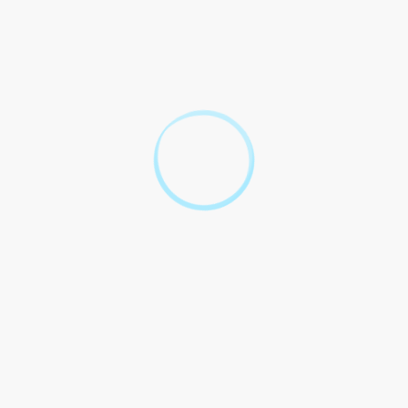
Pour toute explication, consulter les
fiches pratiques :
PARTICULIERS
Ajouter une personne sur sa carte grise
Carte grise : hériter d'un véhicule immatriculé en
France
Carte grise : immatriculation d'un véhicule neuf
Carte grise : immatriculer un véhicule d'occasion
Carte grise : modification de nom, prénom, nom
d'usage ou de raison sociale
Carte grise d'un véhicule retiré de la circulation
Changement de nom suite à un divorce : faut-il
modifier la carte grise ?
Changement de nom suite à un mariage : faut-il
modifier la carte grise ?
Comment obtenir un certificat W garage ?