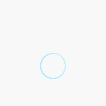
Demander votre carte professionnelle
Choisir ou non la "mobilité taxi"
Obtenir la licence de taxi (ADS)
Préparer votre véhicule
Premières années : quelles démarches ?
Textes de référence
Services en ligne et formulaires