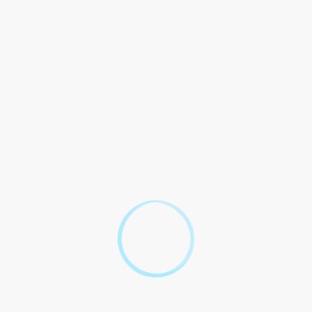
L'<span class="miseenevidence">Urssaf</span> fait le calcul
d'après les données fournies par l'employeur sur la <span
class="miseenevidence">déclaration sociale nominative (DSN)
</span>.
Tout replier
Tout déplier
Qu'est-ce qu'un ETP, l'effectif global, l'effectif
moyen annuel et mensuel ?
Quels sont les salariés comptabilisés ?
Quels sont les salariés exclus des effectifs ?
Besoin d'exemples ?
Y a-t-il des cas particuliers (VRP, entreprise de