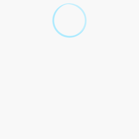
des effectifs.
Textes de référence
Questions ? Réponses !
L'employeur doit-il aménager un espace pour la
pause déjeuner des salariés ?
Qu'est-ce que le document unique d'évaluation des
risques professionnels (DUERP) ?
Comment calculer les effectifs d'une entreprise ?
Et aussi
Élections du CSE dans les entreprises de 11
salariés et plus