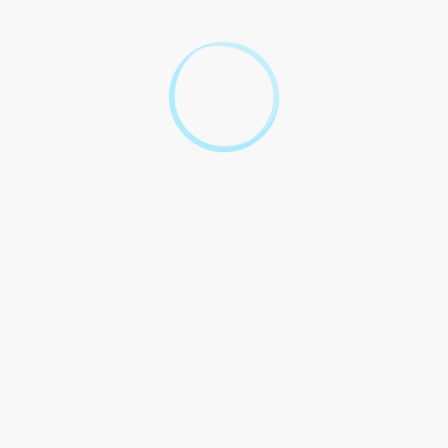
Comment publier une annonce légale ?
Quels sont les tarifs des annonces légales ?
Textes de référence
Services en ligne et formulaires
Et aussi
Modifier les statuts de la société
Étapes de vie
Changer l'objet social de la société
Étapes de vie