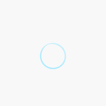
SA
SAS/SASU
Tout replier
Tout déplier
Augmentation de capital : de quoi s'agit-il ?
Par quels moyens augmenter le capital social ?
Quelles sont les formalités à accomplir pour
augmenter le capital social ?
Textes de référence