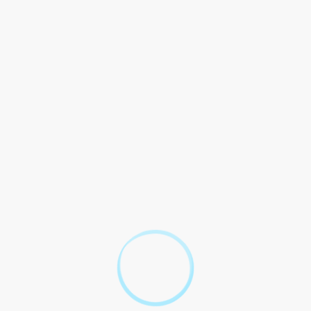
?
'impôt ?
n cause ?