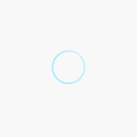
Contravention au code la route : comment payer
l'amende ?
Contravention au code de la route : comment
contester une amende forfaitaire ?
Contravention au code de la route : comment
contester une amende majorée ?
Textes de référence
Services en ligne et formulaires