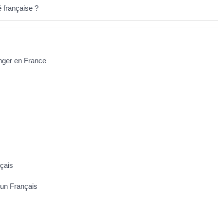
é française ?
anger en France
nçais
d'un Français