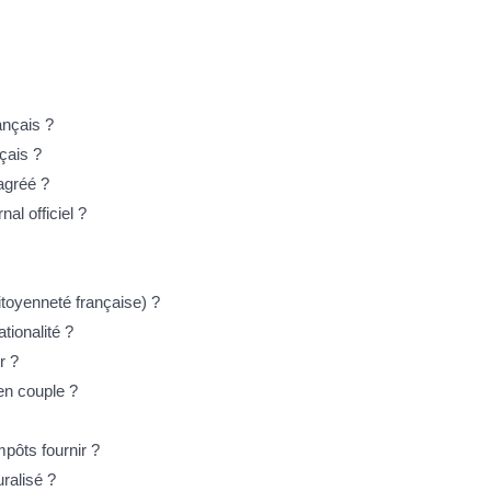
ançais ?
çais ?
agréé ?
al officiel ?
itoyenneté française) ?
ationalité ?
r ?
 en couple ?
mpôts fournir ?
uralisé ?