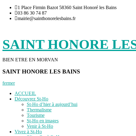
Aller
1 Place Firmin Bazot 58360 Saint Honoré les Bains
au
03 86 30 74 87
contenu
mairie@sainthonorelesbains.fr
SAINT HONORE LES
BIEN ETRE EN MORVAN
SAINT HONORE LES BAINS
fermer
ACCUEIL
Découvrez St-Ho
St-Ho d’hier à aujourd’hui
Thermalisme
Tourisme
St-Ho en images
Venir à St-Ho
Vivez à St-Ho