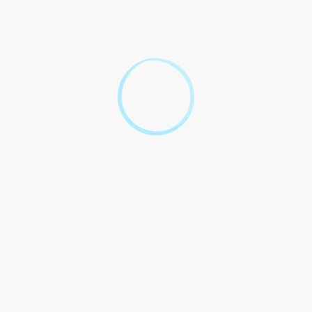
it-il respecter une procédure particulière pour rompre le contrat du s
un contrat de travail pour cas de force majeure ?
 en cas de rupture du contrat pour cas de force maje