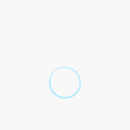
Questions-Réponses
Tout replier
Tout déplier
Agriculteur
Auto-entrepreneur (ou micro-entrepreneur)
Cessation d'activité - Transmission
Commerce
Cotisation foncière des entreprises (CFE)
Formalités